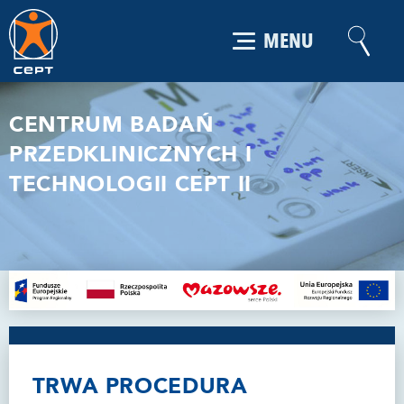
MENU
CENTRUM BADAŃ
PRZEDKLINICZNYCH I
TECHNOLOGII CEPT II
TRWA PROCEDURA