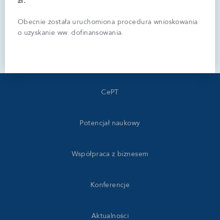
zł.
Obecnie została uruchomiona procedura wnioskowania
o uzyskanie ww. dofinansowania.
Strona główna
CePT
Potencjał naukowy
Współpraca z biznesem
Konferencje
Aktualności